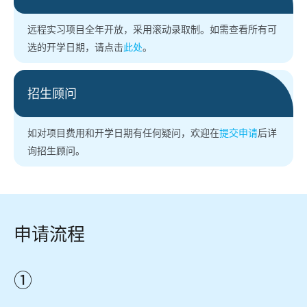
n
远程实习项目全年开放，采用滚动录取制。如需查看所有可
s
(
选的开学日期，请点击
此处
。
i
o
n
p
a
招生顾问
e
n
n
e
(
如对项目费用和开学日期有任何疑问，欢迎在
提交申请
后详
s
w
o
询招生顾问。
i
t
p
n
a
e
a
b
n
n
)
s
e
申请流程
i
w
n
t
a
①
a
n
b